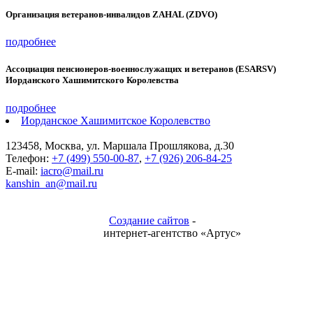
Организация ветеранов-инвалидов ZAHAL (ZDVO)
подробнее
Ассоциация пенсионеров-военнослужащих и ветеранов (ESARSV)
Иорданского Хашимитского Королевства
подробнее
Иорданское Хашимитское Королевство
123458, Москва, ул. Маршала Прошлякова, д.30
Телефон:
+7 (499) 550-00-87
,
+7 (926) 206-84-25
E-mail:
iacro@mail.ru
kanshin_an@mail.ru
Создание сайтов
-
интернет-агентство «Артус»