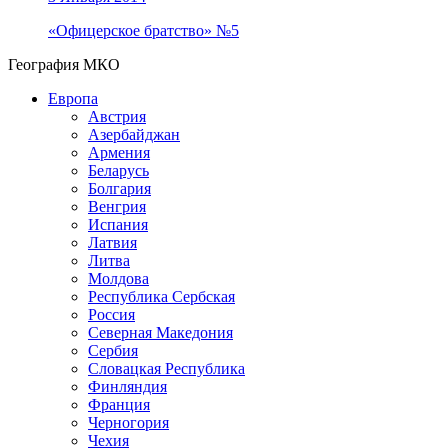
«Офицерское братство» №5
География МКО
Европа
Австрия
Азербайджан
Армения
Беларусь
Болгария
Венгрия
Испания
Латвия
Литва
Молдова
Республика Сербская
Россия
Северная Македония
Сербия
Словацкая Республика
Финляндия
Франция
Черногория
Чехия